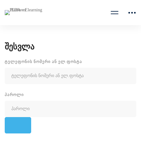
შესვლა
ᲢᲔᲚᲔᲤᲝᲜᲘᲡ ᲜᲝᲛᲔᲠᲘ ᲐᲜ ᲔᲚ.ᲤᲝᲡᲢᲐ
ᲞᲐᲠᲝᲚᲘ