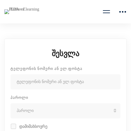
შესვლა
ᲢᲔᲚᲔᲤᲝᲜᲘᲡ ᲜᲝᲛᲔᲠᲘ ᲐᲜ ᲔᲚ.ᲤᲝᲡᲢᲐ
ᲞᲐᲠᲝᲚᲘ
დამიმახსოვრე