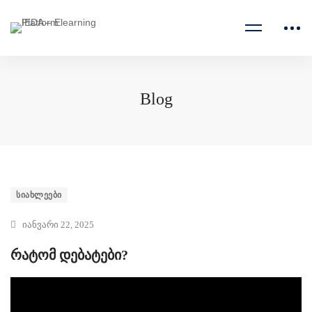
Blog
ᲡᲘᲐᲮᲚᲔᲔᲑᲘ
იანვარი 22, 2025
რატომ დებატები?