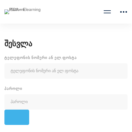
შესვლა
ᲢᲔᲚᲔᲤᲝᲜᲘᲡ ᲜᲝᲛᲔᲠᲘ ᲐᲜ ᲔᲚ.ᲤᲝᲡᲢᲐ
ᲞᲐᲠᲝᲚᲘ