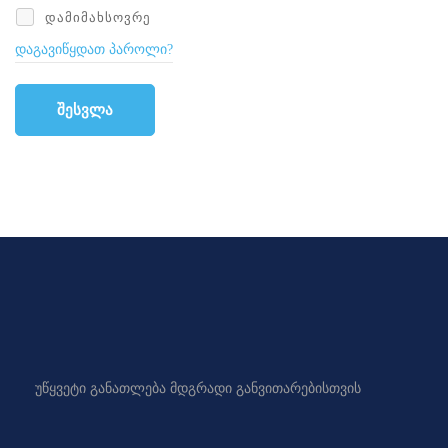
ᲓᲐᲛᲘᲛᲐᲮᲡᲝᲕᲠᲔ
დაგავიწყდათ პაროლი?
შესვლა
უწყვეტი განათლება მდგრადი განვითარებისთვის