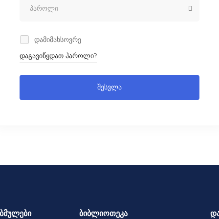
დამიმახსოვრე
დაგავიწყდათ პაროლი?
შესვლა
ბმულები
ბიბლიოთეკა
დ