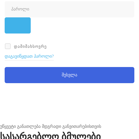
ᲓᲐᲛᲘᲛᲐᲮᲡᲝᲕᲠᲔ
დაგავიწყდათ პაროლი?
შესვლა
უწყვეტი განათლება მდგრადი განვითარებისთვის
სასარგებლო ბმულები