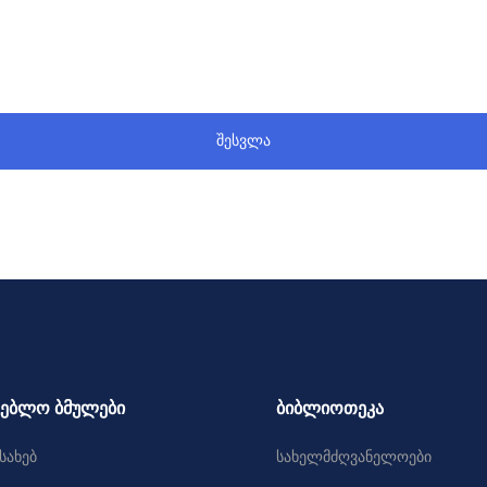
შესვლა
გებლო ბმულები
ბიბლიოთეკა
სახებ
სახელმძღვანელოები