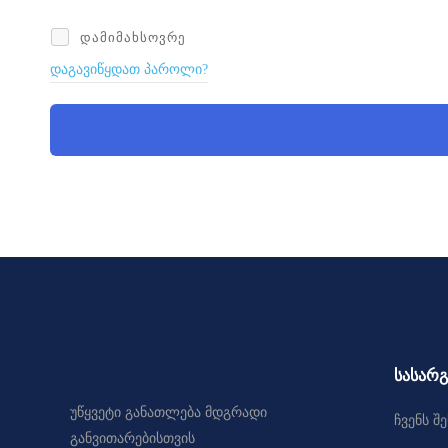
ᲓᲐᲛᲘᲛᲐᲮᲡᲝᲕᲠᲔ
დაგავიწყდათ პაროლი?
სასარ
უწყვეტი განათლება მდგრადი
ჩვენს შე
განვითარებისთვის